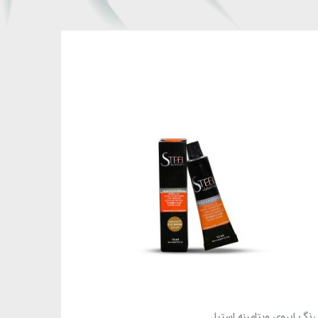
رنگ ابروی ویتامینه استیل