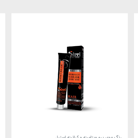
رنگ موی پرو ویتامینه و کراتینه استیل