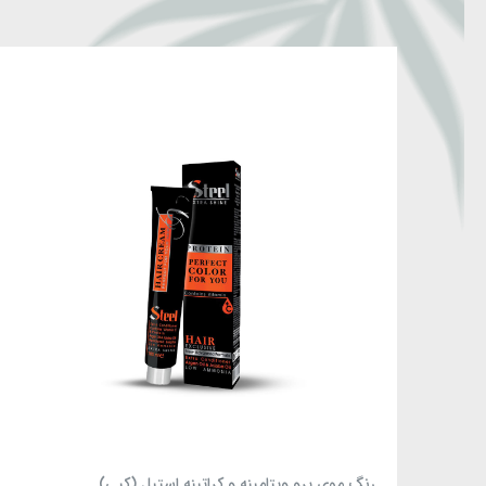
رنگ موی پرو ویتامینه و کراتینه استیل (کپی)