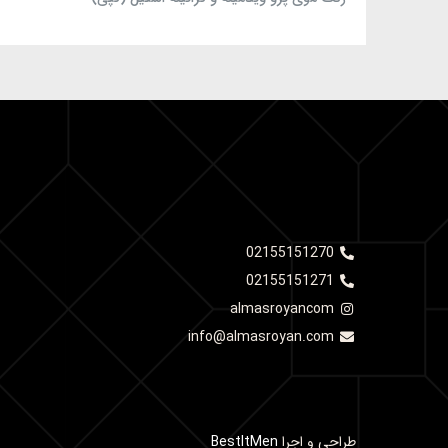
02155151270
02155151271
almasroyancom
info@almasroyan.com
طراحی و اجرا
BestItMen